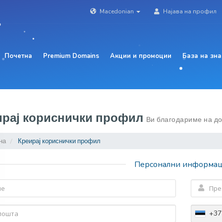
Macedonian
Најава на профил
Почетна
Premium Domains
Акции и промоции
База на зн
ирај кориснички профил
Ви благодариме на до
на
Креирај кориснички профил
Персонални информа
+37