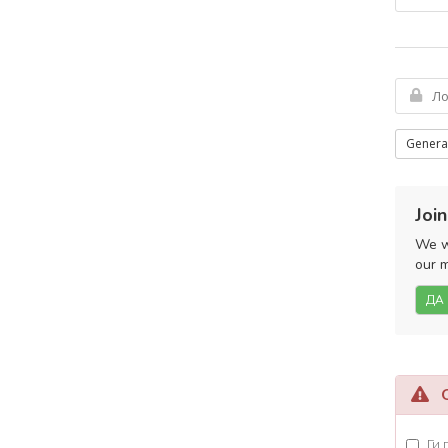
Genera
Join
We wo
our m
ДА
Оп
Ги 