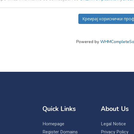
Powered by
WHMCompleteSol
Quick Links
About Us
Homepage
Legal Notice
Register Domains
Privacy Policy