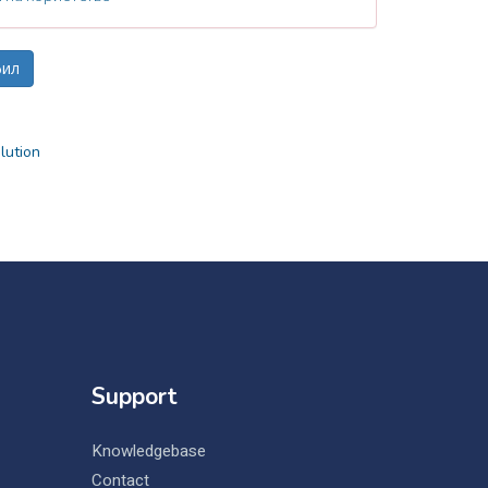
ution
Support
Knowledgebase
Contact