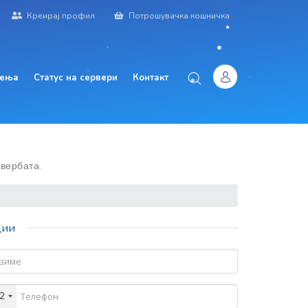
Креирај профил
Потрошувачка кошничка
аења
Статус на сервери
Контакт
вербата.
ции
2