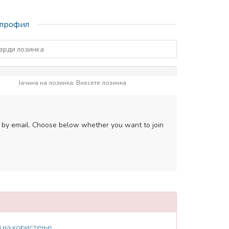
 профил
Јачина на лозинка: Внесете лозинка
s by email. Choose below whether you want to join
и на користење