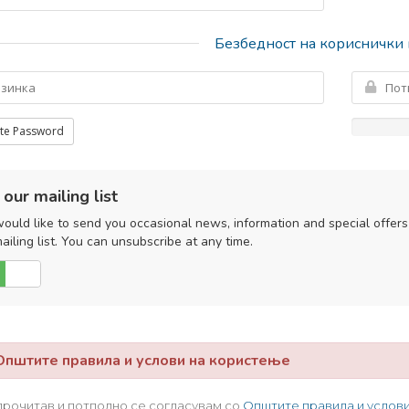
Безбедност на кориснички
te Password
 our mailing list
uld like to send you occasional news, information and special offer
ailing list. You can unsubscribe at any time.
НЕ
штите правила и услови на користење
прочитав и потполно се согласувам со
Општите правила и услов