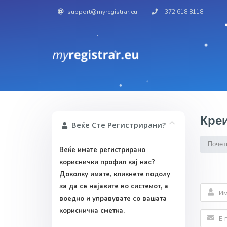
support@myregistrar.eu
+372 618 8118
Кре
Веќе Сте Регистрирани?
Почет
Веќе имате регистрирано
кориснички профил кај нас?
Доколку имате, кликнете подолу
за да се најавите во системот, а
воедно и управувате со вашата
корисничка сметка.